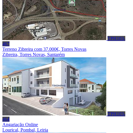
TPH103-
467
Terreno Zibreira com 37.000€, Torres Novas
Zibreira, Torres Novas, Santarém
TPH103-
464
Angariação Online
Louriçal, Pombal, Leiria