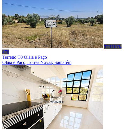
TPH103-
478
Terreno T0 Olaia e Paço
Olaia e Paço, Torres Novas, Santarém