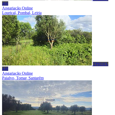
466
Angariação Online
Louriçal, Pombal, Leiria
TPH103-
448
Angariação Online
Paialvo, Tomar, Santarém