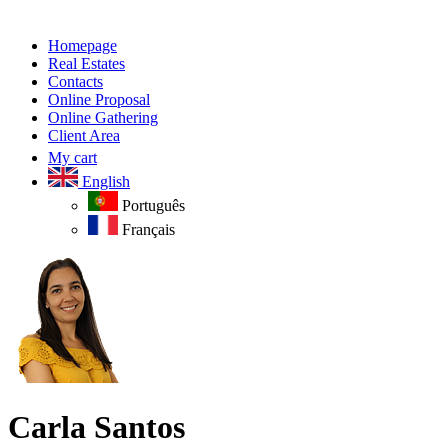
Homepage
Real Estates
Contacts
Online Proposal
Online Gathering
Client Area
My cart
English
Português
Français
Carla Santos