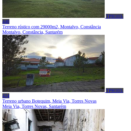
TPH103-
440
Terreno rústico com 29000m2, Montalvo, Constância
Montalvo, Constância, Santarém
TPH103-
424
Terreno urbano Botequim, Meia Via, Torres Novas
Meia Via, Torres Novas, Santarém