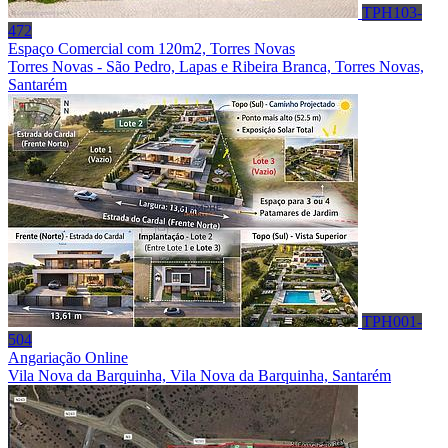
TPH103-
472
Espaço Comercial com 120m2, Torres Novas
Torres Novas - São Pedro, Lapas e Ribeira Branca, Torres Novas,
Santarém
TPH001-
504
Angariação Online
Vila Nova da Barquinha, Vila Nova da Barquinha, Santarém