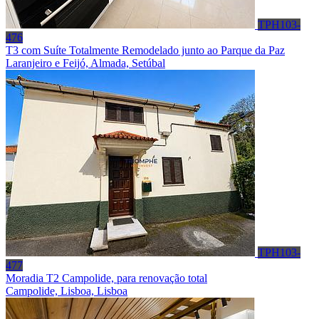
TPH103-
476
T3 com Suíte Totalmente Remodelado junto ao Parque da Paz
Laranjeiro e Feijó, Almada, Setúbal
TPH103-
477
Moradia T2 Campolide, para renovação total
Campolide, Lisboa, Lisboa