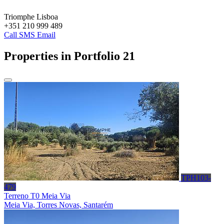
Triomphe Lisboa
+351 210 999 489
Call
SMS
Email
Properties in Portfolio
21
TPH103-
479
Terreno T0 Meia Via
Meia Via, Torres Novas, Santarém