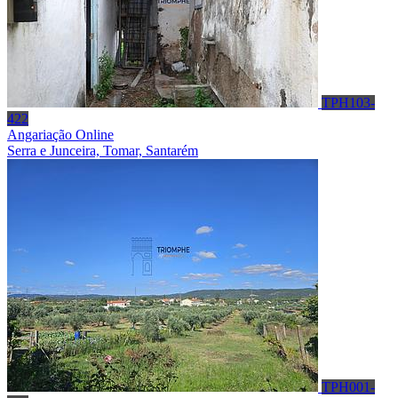
TPH103-
422
Angariação Online
Serra e Junceira, Tomar, Santarém
TPH001-