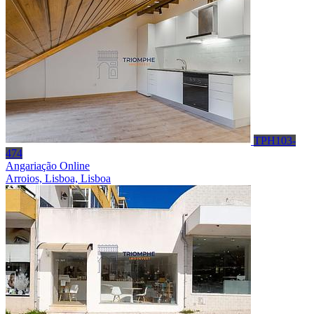
TPH103-
474
Angariação Online
Arroios, Lisboa, Lisboa